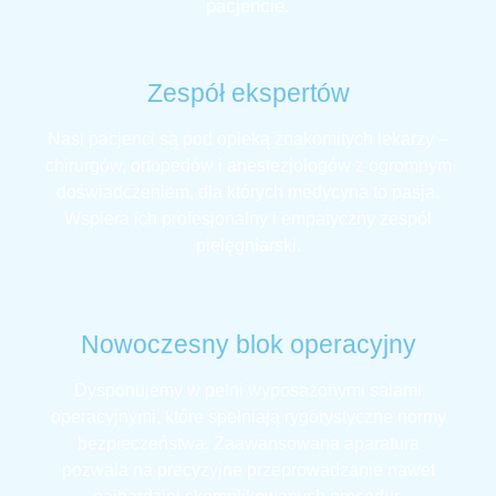
pacjencie.
Zespół ekspertów
Nasi pacjenci są pod opieką znakomitych lekarzy –
chirurgów, ortopedów i anestezjologów z ogromnym
doświadczeniem, dla których medycyna to pasja.
Wspiera ich profesjonalny i empatyczny zespół
pielęgniarski.
Nowoczesny blok operacyjny
Dysponujemy w pełni wyposażonymi salami
operacyjnymi, które spełniają rygorystyczne normy
bezpieczeństwa. Zaawansowana aparatura
pozwala na precyzyjne przeprowadzanie nawet