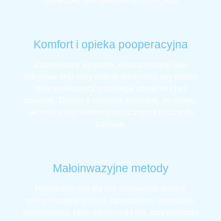
najbardziej skomplikowanych procedur.
Komfort i opieka pooperacyjna
Zapewniamy wygodne, klimatyzowane sale
pobytowe oraz stały nadzór medyczny, aby proces
rekonwalescencji przebiegał sprawnie i bez
powikłań. Dbamy o życzliwą atmosferę, bo wiemy,
jak ważny jest komfort psychiczny na drodze do
zdrowia.
Małoinwazyjne metody
Priorytetem jest dla nas stosowanie technik
małoinwazyjnych (m.in. laparoskopii, artroskopii,
laseroterapii), które ograniczają ból, przyspieszają