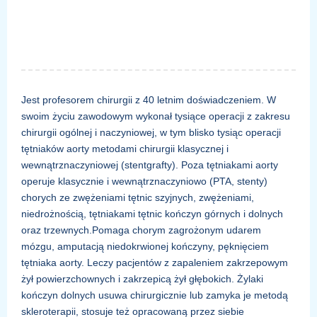
Jest profesorem chirurgii z 40 letnim doświadczeniem. W
swoim życiu zawodowym wykonał tysiące operacji z zakresu
chirurgii ogólnej i naczyniowej, w tym blisko tysiąc operacji
tętniaków aorty metodami chirurgii klasycznej i
wewnątrznaczyniowej (stentgrafty). Poza tętniakami aorty
operuje klasycznie i wewnątrznaczyniowo (PTA, stenty)
chorych ze zwężeniami tętnic szyjnych, zwężeniami,
niedrożnością, tętniakami tętnic kończyn górnych i dolnych
oraz trzewnych.Pomaga chorym zagrożonym udarem
mózgu, amputacją niedokrwionej kończyny, pęknięciem
tętniaka aorty. Leczy pacjentów z zapaleniem zakrzepowym
żył powierzchownych i zakrzepicą żył głębokich. Żylaki
kończyn dolnych usuwa chirurgicznie lub zamyka je metodą
skleroterapii, stosuje też opracowaną przez siebie