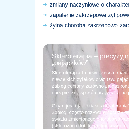
zmiany naczyniowe o charakterz
zapalenie zakrzepowe żył powi
żylna choroba zakrzepowo-zat
Skleroterapia – precyzyjn
„pajączków”
Skleroterapia to nowoczesna, mało
niewielkich żylaków oraz tzw. pając
zabieg ceniony zarówno za doskonał
i bezpieczny sposób przywraca nog
Czym jest i jak działa skleroterapia
Zabieg, często nazywany "ostrzyki
światła zmienionego chorobowo nac
(sklerozantu lub kleju tkankowego)