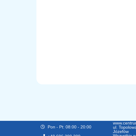
www.centru
Pon - Pt: 08:00 - 20:00
ul. Topolow
Józefów
Wszystkie p