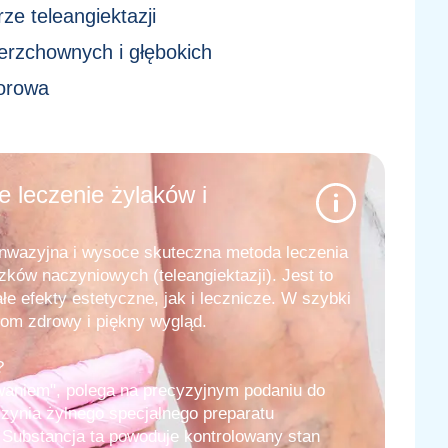
e teleangiektazji
erzchownych i głębokich
orowa
e leczenie żylaków i
inwazyjna i wysoce skuteczna metoda leczenia
zków naczyniowych (teleangiektazji). Jest to
e efekty estetyczne, jak i lecznicze. W szybki
om zdrowy i piękny wygląd.
?
waniem", polega na precyzyjnym podaniu do
zynia żylnego specjalnego preparatu
. Substancja ta powoduje kontrolowany stan