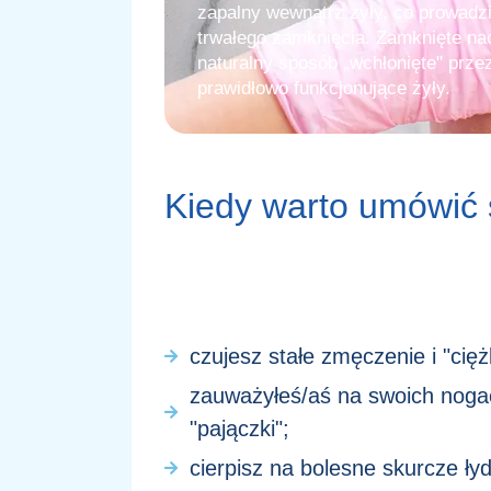
zapalny wewnątrz żyły, co prowadzi 
trwałego zamknięcia. Zamknięte nac
naturalny sposób „wchłonięte" prze
prawidłowo funkcjonujące żyły.
Kiedy warto umówić 
czujesz stałe zmęczenie i "cię
zauważyłeś/aś na swoich nogac
"pajączki";
cierpisz na bolesne skurcze ły