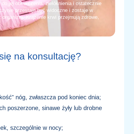
do jej obkurczenia, zwłóknienia i ostatecznie
zynie przestaje być widoczne i zostaje w
z organizm. Krążenie krwi przejmują zdrowe,
się na konsultację?
żkość" nóg, zwłaszcza pod koniec dnia;
h poszerzone, sinawe żyły lub drobne
dek, szczególnie w nocy;