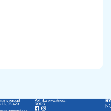
martevena.pl
Polityka prywatności
a 16, 05-420
RODO
rawa zastrzeżone.