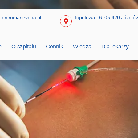
centrumartevena.pl
Topolowa 16, 05-420 Józefó
e
O szpitalu
Cennik
Wiedza
Dla lekarzy