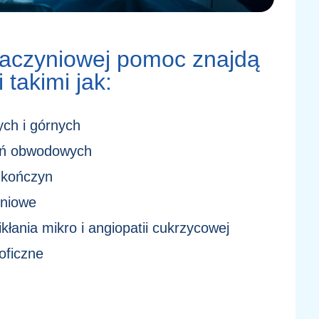
 naczyniowej pomoc znajdą
 takimi jak:
ych i górnych
zyń obwodowych
a kończyn
yniowe
kłania mikro i angiopatii cukrzycowej
oficzne