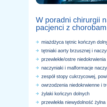
W poradni chirurgii
pacjenci z chorobami
miażdżyca tętnic kończyn doln
tętniaki aorty brzusznej i nac
przewlekłe/ostre niedokrwieni
naczyniaki i malformacje nacz
zespół stopy cukrzycowej, powi
owrzodzenia niedokrwienne i tr
żylaki kończyn dolnych
przewlekła niewydolność żylna