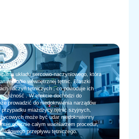
apalna układu sercowo-naczyniowego, która
an w błonie wewnętrznej tętnic. Blaszki
ach naczyń tętniczych , co powoduje ich
iedrożność . W efekcie dochodzi do
oże prowadzić do niedokrwienia narządów
W przypadku miażdżycy tętnic szyjnych,
dżycowych może być udar niedokrwienny
onuje obecnie całym wachlarzem procedur,
awidłowego przepływu tętniczego.