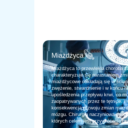
Miażdżyca
Miażdżyca to przewlekła choroba z
charakteryzuje się narastaniem zmi
miażdżycowe odkładają się w ścian
zwężenie, stwardnienie i w końcu n
upośledzenia przepływu krwi, co m
zaopatrywanych przez te tętnice. 
konsekwencją rozwoju zmian miaż
mózgu. Chirurgia naczyniowa dysp
których celem jest przywrócenie pr