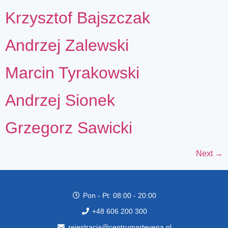
Krzysztof Bajszczak
Andrzej Zalewski
Marcin Tyrakowski
Andrzej Sionek
Grzegorz Sawicki
Next
→
Pon - Pt: 08:00 - 20:00
+48 606 200 300
rejestracja@centrumartevena.pl